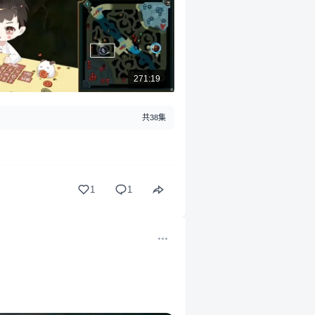
271:19
共38集
1
1