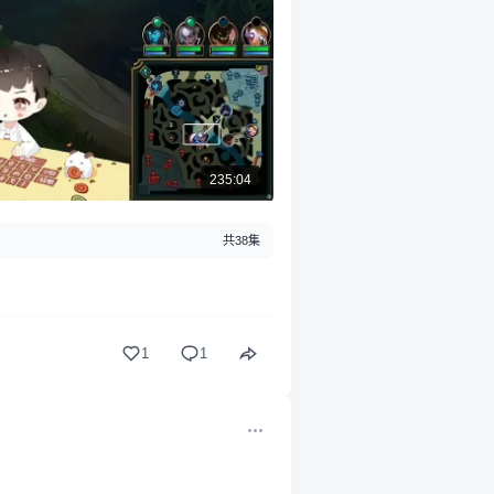
235:04
共38集
1
1