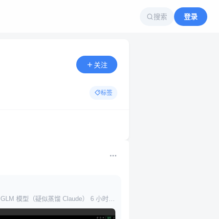
搜索
登录
关注
标签
器，还有 GLM 模型（疑似蒸馏 Claude） 6 小时到
用这个去做迁移数据等～无公网 IP，启动之