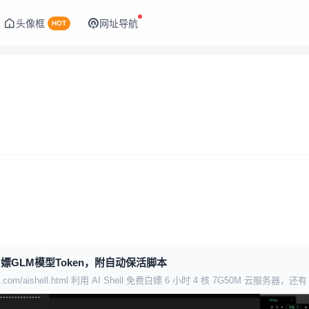
头像框
网址导航
HOT
嫖GLM模型Token，附自动保活脚本
loud.com/aishell.html 利用 AI Shell 免费白嫖 6 小时 4 核 7G50M 云服务
onkey 脚本自动续期！一次可以拉 3 个独立会话！ 使用场景自己研究～可以利
需要连续按二次 Ctrl+C 即可...