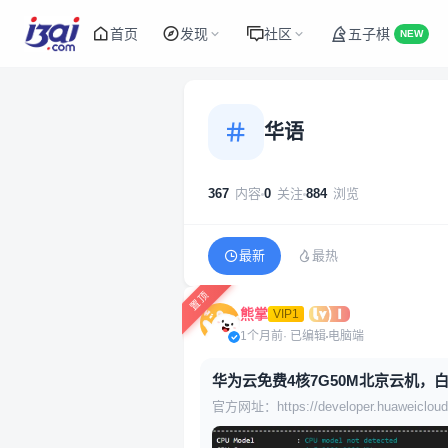
首页
发现
社区
五子棋
NEW
华语
367
内容
0
关注
884
浏览
最新
最热
熊掌
VIP1
1个月前
· 已编辑
电脑端
华为云免费4核7G50M北京云机，白
官方网址：https://developer.huaweic
期之后可以无限续期，使用 Tamperm
后是 AI 对话界面，如果想直接使用 Shell 