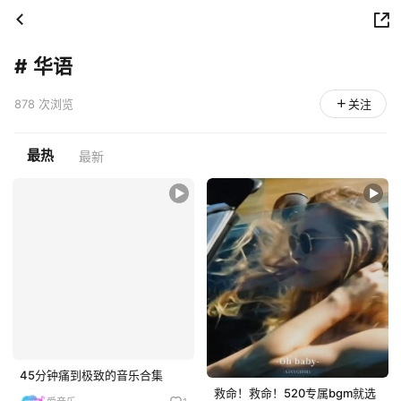
#
华语
878 次浏览
关注
最热
最新
45分钟痛到极致的音乐合集
救命！救命！520专属bgm就选