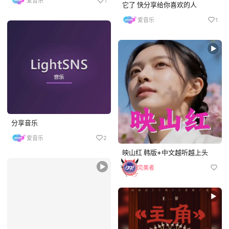
爱音乐
1
它了 快分享给你喜欢的人
爱音乐
1
分享音乐
爱音乐
2
映山红 韩版+中文越听越上头
完美者