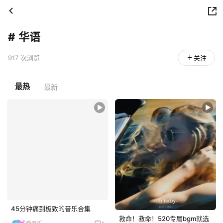
#
华语
917 次浏览
关注
最热
最新
45分钟痛到极致的音乐合集
救命！救命！520专属bgm就选