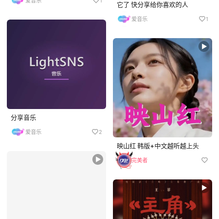
爱音乐
1
它了 快分享给你喜欢的人
爱音乐
1
分享音乐
爱音乐
2
映山红 韩版+中文越听越上头
完美者